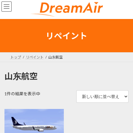
コ
ナ
ン
ビ
テ
ゲ
ン
ー
ツ
シ
へ
ョ
リペイント
ス
ン
キ
に
ッ
移
プ
動
トップ
リペイント
山东航空
山东航空
1件の結果を表示中