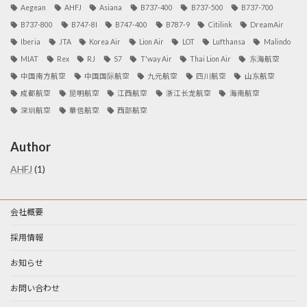
Aegean
AHFJ
Asiana
B737-400
B737-500
B737-700
B737-800
B747-8I
B747-400
B787-9
Citilink
DreamAir
Iberia
JTA
Korea Air
Lion Air
LOT
Lufthansa
Malindo
MIAT
Rex
RJ
S7
T'way Air
Thai Lion Air
东海航空
中国南方航空
中国国际航空
九元航空
四川航空
山东航空
成都航空
昆明航空
江西航空
浙江长龙航空
海南航空
深圳航空
華信航空
西部航空
Author
AHFJ
(1)
会社概要
採用情報
お知らせ
お問い合わせ