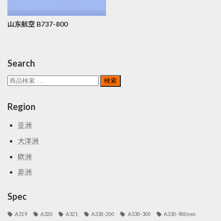
山东航空 B737-800
Search
検
検索
索
対
Region
象:
亚洲
大洋洲
欧洲
非洲
Spec
A319
A320
A321
A330-200
A330-300
A330-900neo