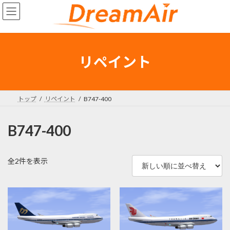
コ
ナ
ン
ビ
テ
ゲ
ン
ー
ツ
シ
へ
ョ
リペイント
ス
ン
キ
に
ッ
移
プ
動
トップ
リペイント
B747-400
B747-400
新
全2件を表示
し
い
順