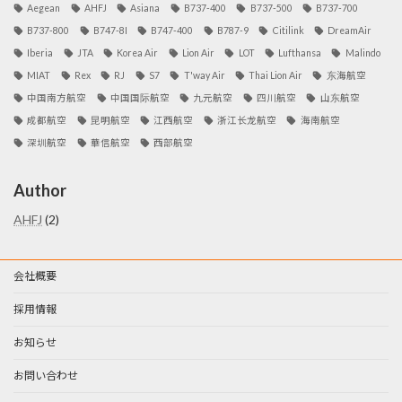
Aegean
AHFJ
Asiana
B737-400
B737-500
B737-700
B737-800
B747-8I
B747-400
B787-9
Citilink
DreamAir
Iberia
JTA
Korea Air
Lion Air
LOT
Lufthansa
Malindo
MIAT
Rex
RJ
S7
T'way Air
Thai Lion Air
东海航空
中国南方航空
中国国际航空
九元航空
四川航空
山东航空
成都航空
昆明航空
江西航空
浙江长龙航空
海南航空
深圳航空
華信航空
西部航空
Author
AHFJ
(2)
会社概要
採用情報
お知らせ
お問い合わせ