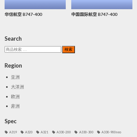
华信航空 B747-400
中国国际航空 B747-400
Search
検
検索
索
対
Region
象:
亚洲
大洋洲
欧洲
非洲
Spec
A319
A320
A321
A330-200
A330-300
A330-900neo