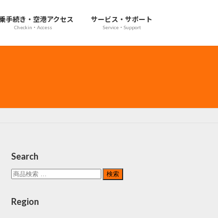
乗手続き・空港アクセス
サービス・サポート
Checkin・Access
Service・Support
Search
検
検索
索
対
Region
象: