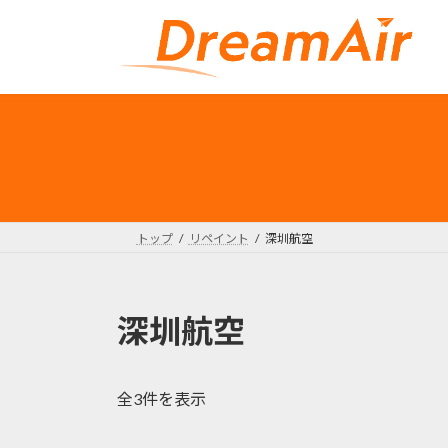
コ
ナ
ン
ビ
テ
ゲ
ン
ー
ツ
シ
へ
ョ
ス
ン
キ
に
ッ
移
プ
動
トップ
リペイント
深圳航空
深圳航空
新
全3件を表示
し