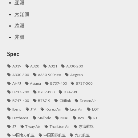
亚洲
大洋洲
欧洲
非洲
Spec
A319
A320
A321
A330-200
A330-300
A330-900neo
Aegean
AHFJ
Asiana
B737-400
B737-500
B737-700
B737-800
B747-8I
B747-400
B787-9
Citilink
DreamAir
Iberia
JTA
Korea Air
Lion Air
LOT
Lufthansa
Malindo
MIAT
Rex
RJ
S7
T'way Air
Thai Lion Air
东海航空
中国南方航空
中国国际航空
九元航空