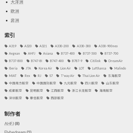
大洋洲
欧洲
非洲
索引
A319
A320
A321
A330-200
A330-300
A330-900neo
Aegean
AHFJ
Asiana
B737-400
B737-500
B737-700
B737-800
B747-8I
B747-400
B787-9
Citilink
DreamAir
Iberia
JTA
Korea Air
Lion Air
LOT
Lufthansa
Malindo
MIAT
Rex
RJ
S7
T'way Air
Thai Lion Air
东海航空
中国南方航空
中国国际航空
九元航空
四川航空
山东航空
成都航空
昆明航空
江西航空
浙江长龙航空
海南航空
深圳航空
華信航空
西部航空
制作者
AHFJ
(8)
Flybedream
(1)