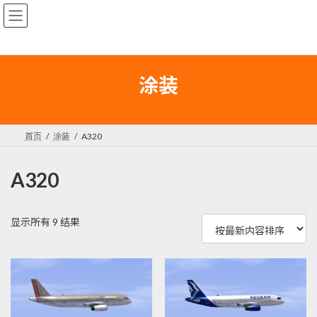
Skip
Skip
to
to
the
the
content
Navigation
涂装
首页
涂装
A320
A320
按
显示所有 9 结果
最
新
内
容
排