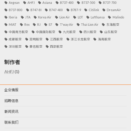
Aegean
AHFJ
Asiana
B737-400
B737-500
B737-700
B737-800
B747-8I
B747-400
B787-9
Citilink
DreamAir
Iberia
JTA
Korea Air
Lion Air
LOT
Lufthansa
Malindo
MIAT
Rex
RJ
S7
T'way Air
Thai Lion Air
东海航空
中国南方航空
中国国际航空
九元航空
四川航空
山东航空
成都航空
昆明航空
江西航空
浙江长龙航空
海南航空
深圳航空
華信航空
西部航空
制作者
AHFJ
(1)
企业情报
招聘信息
新闻资讯
联系我们